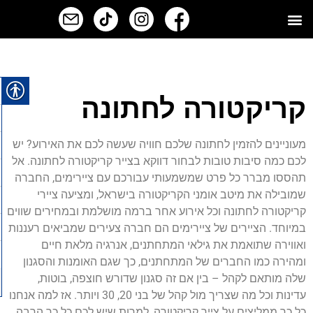
קריקטורה לחתונה
מעוניינים להזמין לחתונה שלכם חוויה שעשה לכם את האירוע? יש
לכם כמה סיבות טובות לבחור דווקא בצייר קריקטורה לחתונה. אל
תהססו מברר כל פרט שמשמעותי עבורכם עם ציירימים, החברה
שמובילה את מיטב אומני הקריקטורה בישראל, ומציעה ציירי
קריקטורה לחתונה וכל אירוע אחר ברמה מושלמת ובמחירים שווים
במיוחד. הציירים של ציירימים הם חברה צעירים שמביאים רעננות
ואווירה שתואמת את גילאי המתחתנים, אנרגיה מלאת חיים
ומהירה כמו החברים של המתחתנים, כך שגם האומנות והסגנון
שלה מותאם לקהל – בין אם זה סגנון שדורש חוצפה, בוטות,
עדינות וכל מה שצריך מול קהל של בני 20, 30 ויותר. אז למה אנחנו
כל כך ממליצים על צייר קריקטורה, למרות שיש לכם כל כך הרבה