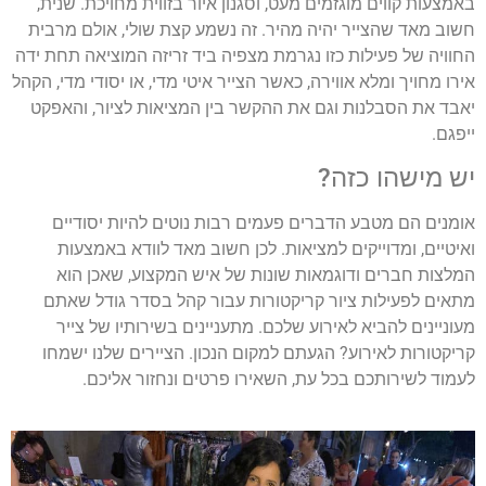
באמצעות קווים מוגזמים מעט, וסגנון איור בזווית מחויכת. שנית,
חשוב מאד שהצייר יהיה מהיר. זה נשמע קצת שולי, אולם מרבית
החוויה של פעילות כזו נגרמת מצפיה ביד זריזה המוציאה תחת ידה
אירו מחויך ומלא אווירה, כאשר הצייר איטי מדי, או יסודי מדי, הקהל
יאבד את הסבלנות וגם את ההקשר בין המציאות לציור, והאפקט
ייפגם.
יש מישהו כזה?
אומנים הם מטבע הדברים פעמים רבות נוטים להיות יסודיים
ואיטיים, ומדוייקים למציאות. לכן חשוב מאד לוודא באמצעות
המלצות חברים ודוגמאות שונות של איש המקצוע, שאכן הוא
מתאים לפעילות ציור קריקטורות עבור קהל בסדר גודל שאתם
מעוניינים להביא לאירוע שלכם. מתעניינים בשירותיו של צייר
קריקטורות לאירוע? הגעתם למקום הנכון. הציירים שלנו ישמחו
לעמוד לשירותכם בכל עת, השאירו פרטים ונחזור אליכם.