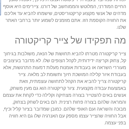
החיים המודרני, המלוטש והממוחשב של דורנו. ציירימים היא אוסף
מדהים של אנשי מקצוע קריקטוריסטים, שישמחו להביא עד אליכם
את החוויה הקוסמת הזו. אתם מוזמנים לשמוע יותר ברחבי האתר
שלנו.
מה תפקידו של צייר קריקטורה
צייר קריקטורה מטרתו להביא תחושות של הנאה, משולבות בגיחוך
קל, צחוק וקריצה ידידותית, לקהל הצופים שלו. לא מדובר בעיצובים
מעוררי השראה או בעבודות אומנות מעלות דמעות התרגשות, אלא
בעבודת איור קלילה המושכת חיוך ותשומת לב מלאה. צייר
קריקטורה צריך להביא את הקהל לתחושה עוצמתית, וזאת
באמצעות עבודה מקצועית. ציור קריקטורה הוא גם מעין משחק,
אנשים באים להצטייר בצורה מצחיקה וקלילה כדי לקחת את עצמם
והמראה שלהם בצורה פחות רצינית. הם באים לשחק בצחוק,
מבוכה והשראה ועם האופי שלהם. כמובן שמדובר בציור קליל וכיף,
אבל החוויה שהצייר עצמו מספק עם האנרגיה שלו גם היא חוויה
בפני עצמה.