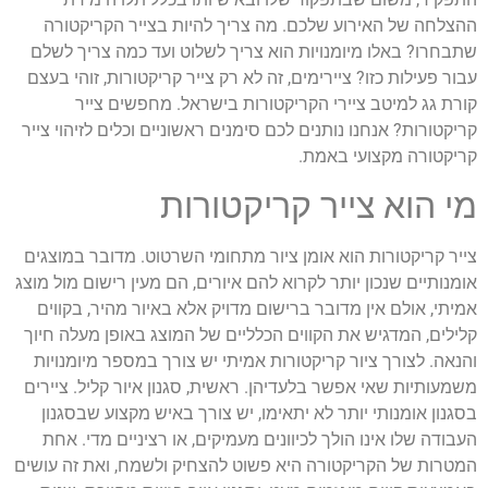
ההצלחה של האירוע שלכם. מה צריך להיות בצייר הקריקטורה
שתבחרו? באלו מיומנויות הוא צריך לשלוט ועד כמה צריך לשלם
עבור פעילות כזו? ציירימים, זה לא רק צייר קריקטורות, זוהי בעצם
קורת גג למיטב ציירי הקריקטורות בישראל. מחפשים צייר
קריקטורות? אנחנו נותנים לכם סימנים ראשוניים וכלים לזיהוי צייר
קריקטורה מקצועי באמת.
מי הוא צייר קריקטורות
צייר קריקטורות הוא אומן ציור מתחומי השרטוט. מדובר במוצגים
אומנותיים שנכון יותר לקרוא להם איורים, הם מעין רישום מול מוצג
אמיתי, אולם אין מדובר ברישום מדויק אלא באיור מהיר, בקווים
קלילים, המדגיש את הקווים הכלליים של המוצג באופן מעלה חיוך
והנאה. לצורך ציור קריקטורות אמיתי יש צורך במספר מיומנויות
משמעותיות שאי אפשר בלעדיהן. ראשית, סגנון איור קליל. ציירים
בסגנון אומנותי יותר לא יתאימו, יש צורך באיש מקצוע שבסגנון
העבודה שלו אינו הולך לכיוונים מעמיקים, או רציניים מדי. אחת
המטרות של הקריקטורה היא פשוט להצחיק ולשמח, ואת זה עושים